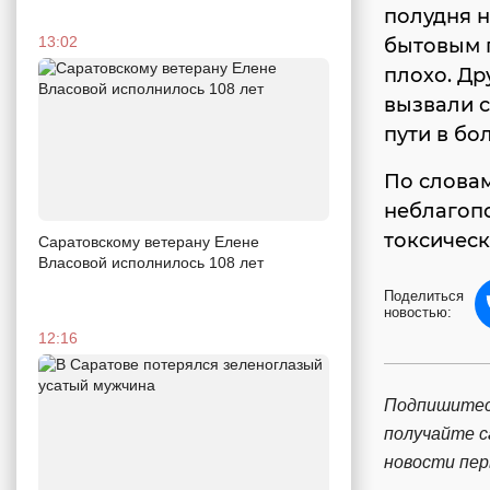
полудня 
13:02
бытовым г
плохо. Др
вызвали с
пути в бо
По слова
неблагопо
токсическ
Саратовскому ветерану Елене
Власовой исполнилось 108 лет
Поделиться
новостью:
12:16
Подпишитес
получайте 
новости пе