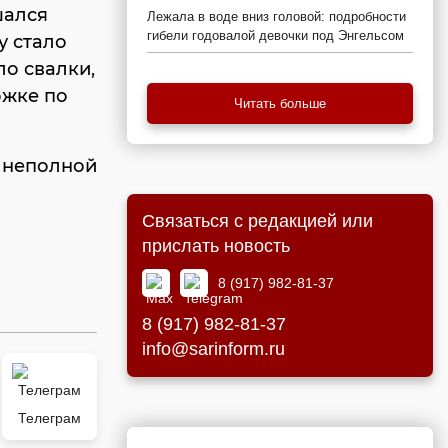
шался
Лежала в воде вниз головой: подробности
гибели годовалой девочки под Энгельсом
у стало
ло свалки,
ожке по
Читать больше
 неполной
Связаться с редакцией или
прислать новость
8 (917) 982-81-37
8 (917) 982-81-37
info@sarinform.ru
Телеграм