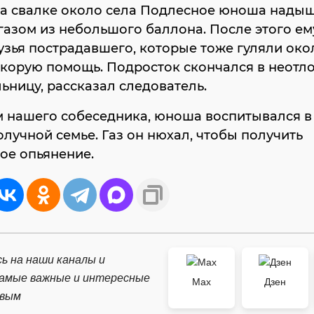
на свалке около села Подлесное юноша нады
азом из небольшого баллона. После этого ем
узья пострадавшего, которые тоже гуляли око
корую помощь. Подросток скончался в неотл
льницу, рассказал следователь.
м нашего собеседника, юноша воспитывался в
лучной семье. Газ он нюхал, чтобы получить
ое опьянение.
ь на наши каналы и
самые важные и интересные
Max
Дзен
рвым