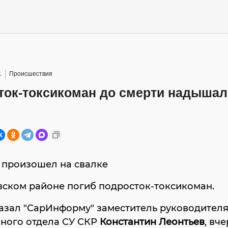
1
Происшествия
ток-токсикоман до смерти надышал
 произошел на свалке
вском районе погиб подросток-токсикоман.
азал "СарИнформу" заместитель руководителя
нного отдела СУ СКР
Константин Леонтьев
, вч