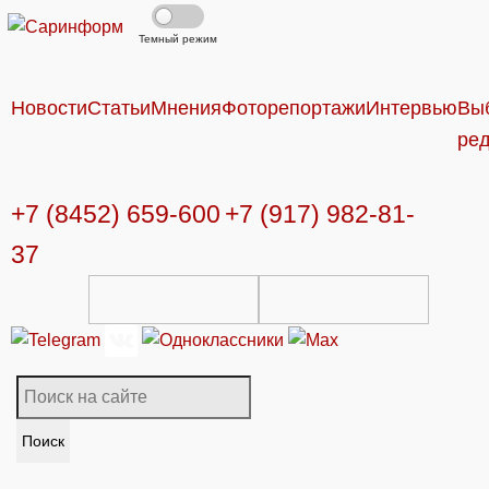
Темный режим
Новости
Статьи
Мнения
Фоторепортажи
Интервью
Вы
ре
+7 (8452) 659-600
+7 (917) 982-81-
37
Поиск