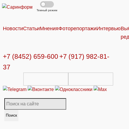
Темный режим
Новости
Статьи
Мнения
Фоторепортажи
Интервью
Вы
ре
+7 (8452) 659-600
+7 (917) 982-81-
37
Поиск