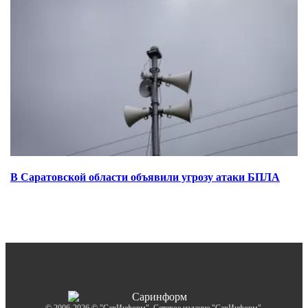
В Саратовской области объявили угрозу атаки БПЛА
© 2006-2026 © "СарИнформ". Сетевое издание "СарИнформ".