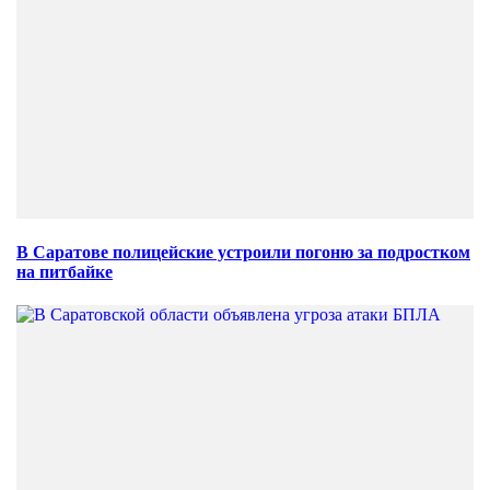
В Саратове полицейские устроили погоню за подростком
на питбайке