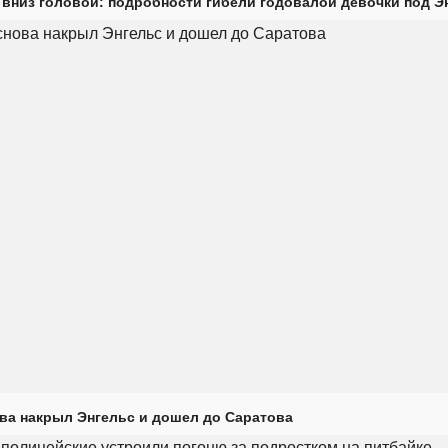
 вниз головой: подробности гибели годовалой девочки под Э
ова накрыл Энгельс и дошел до Саратова