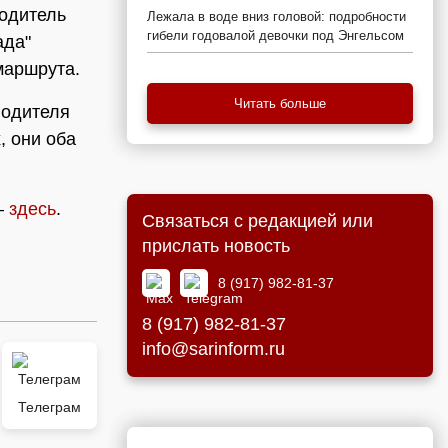
водитель
Лежала в воде вниз головой: подробности
гибели годовалой девочки под Энгельсом
ада"
маршрута.
Читать больше
водителя
, они оба
—
здесь
.
Связаться с редакцией или
прислать новость
8 (917) 982-81-37
8 (917) 982-81-37
info@sarinform.ru
Телеграм