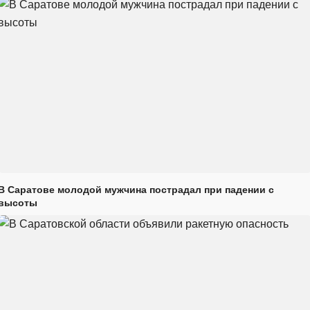
В Саратове молодой мужчина пострадал при падении с
высоты