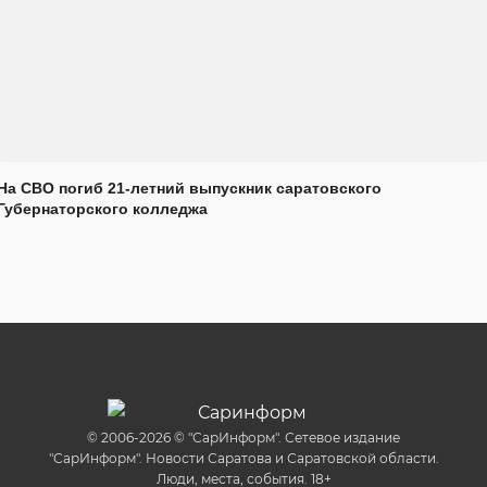
На СВО погиб 21-летний выпускник саратовского
Губернаторского колледжа
© 2006-2026 © "СарИнформ". Сетевое издание
"СарИнформ". Новости Саратова и Саратовской области.
Люди, места, события. 18+