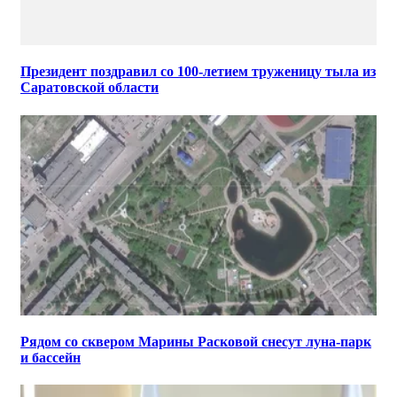
Президент поздравил со 100-летием труженицу тыла из
Саратовской области
Рядом со сквером Марины Расковой снесут луна-парк
и бассейн