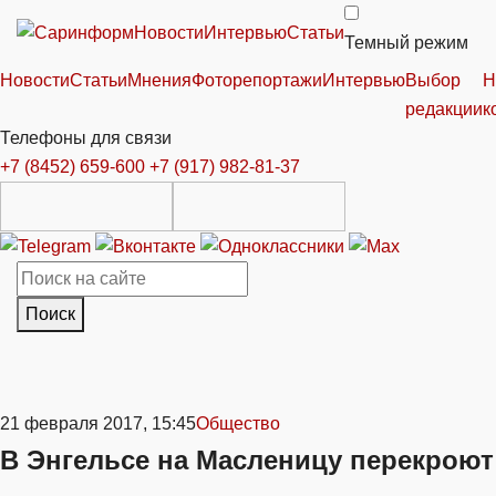
Новости
Интервью
Статьи
Темный режим
Новости
Статьи
Мнения
Фоторепортажи
Интервью
Выбор
Н
редакции
к
Телефоны для связи
+7 (8452) 659-600
+7 (917) 982-81-37
Поиск
21 февраля 2017, 15:45
Общество
В Энгельсе на Масленицу перекроют