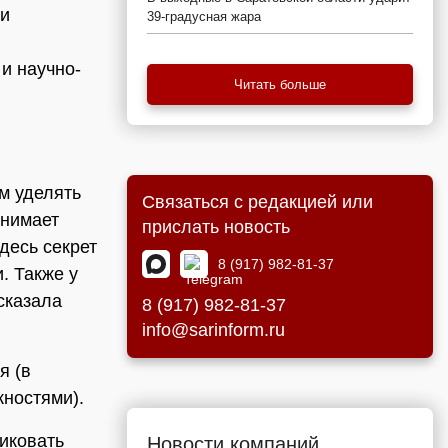
 и
39-градусная жара
и научно-
Читать больше
м уделять
Связаться с редакцией или
анимает
прислать новость
десь секрет
8 (917) 982-81-37
и. Также у
сказала
8 (917) 982-81-37
info@sarinform.ru
я (в
жностями).
тиковать
Новости компаний