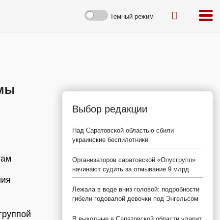
Темный режим
умы
Выбор редакции
Над Саратовской областью сбили
украинские беспилотники
там
Организаторов саратовской «Опусгрупп»
начинают судить за отмывание 9 млрд
ния
Лежала в воде вниз головой: подробности
гибели годовалой девочки под Энгельсом
группой
В выходные в Саратовской области ударит