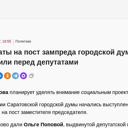
, 10:55
Политика
аты на пост зампреда городской д
или перед депутатами
ова
планирует уделять внимание социальным проек
ии Саратовской городской думы начались выступле
 на пост заместителя председателя.
лово дали
Ольге Поповой
, выдвинутой депутатской 