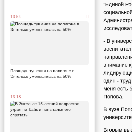
"Единой Ро
социальной
13:54
Администра
исследоват
- В универ
воспитател
направлени
внимание к
Площадь тушения на полигоне в
лидирующие
Энгельсе уменьшилась на 50%
один - труд
меня есть 
Попова.
13:18
В вузе Поп
университе
Вторым вы