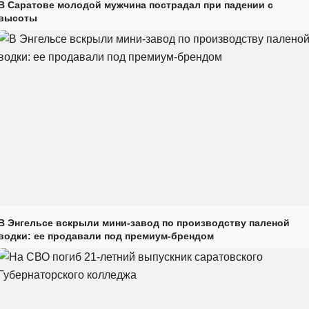
В Саратове молодой мужчина пострадал при падении с
высоты
В Энгельсе вскрыли мини-завод по производству паленой
водки: ее продавали под премиум-брендом