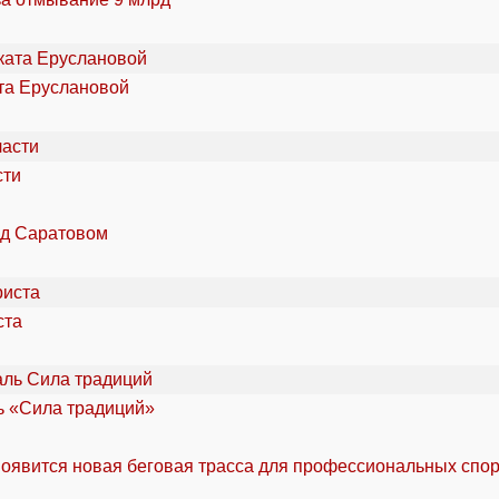
та Еруслановой
сти
од Саратовом
ста
ль «Сила традиций»
оявится новая беговая трасса для профессиональных спо