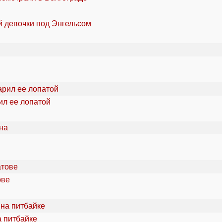
й девочки под Энгельсом
ил ее лопатой
ове
а питбайке