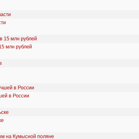
сти
15 млн рублей
шей в России
ке