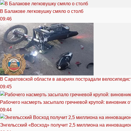
В Балакове легковушку смяло о столб
09:46
В Саратовской области в авариях пострадали велосипедист
09:45
Рабочего насмерть засыпало гречневой крупой: виновник 
09:44
Энгельсский «Восход» получит 2,5 миллиона на инноваци