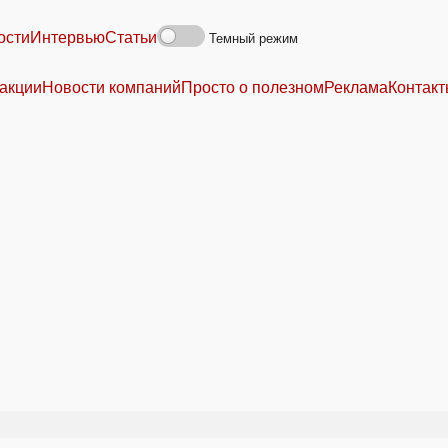
ости
Интервью
Статьи
Темный режим
акции
Новости компаний
Просто о полезном
Реклама
Контак