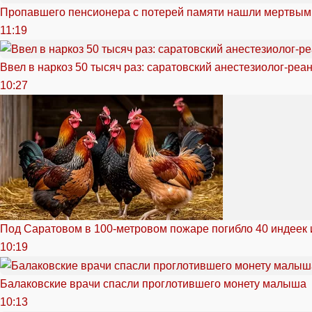
Пропавшего пенсионера с потерей памяти нашли мертвым
11:19
Ввел в наркоз 50 тысяч раз: саратовский анестезиолог-реа
10:27
Под Саратовом в 100-метровом пожаре погибло 40 индеек 
10:19
Балаковские врачи спасли проглотившего монету малыша
10:13