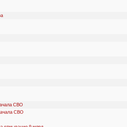
начала СВО
за отмывание 9 млрд