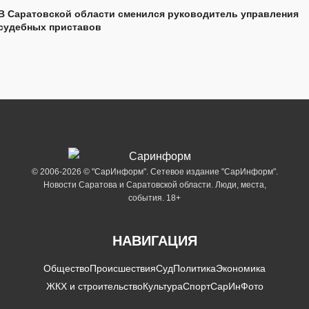
В Саратовской области сменился руководитель управления
судебных приставов
© 2006-2026 © "СарИнформ". Сетевое издание "СарИнформ".
Новости Саратова и Саратовской области. Люди, места,
события. 18+
НАВИГАЦИЯ
Общество
Происшествия
Суд
Политика
Экономика
ЖКХ и строительство
Культура
Спорт
СарИнФото