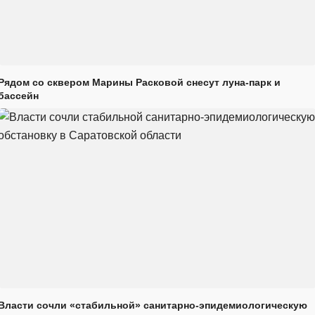
Рядом со сквером Марины Расковой снесут луна-парк и
бассейн
Власти сочли «стабильной» санитарно-эпидемиологическую