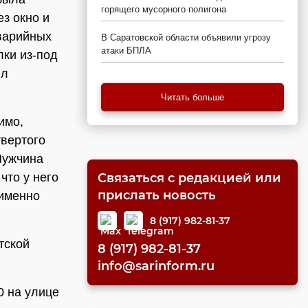
горящего мусорного полигона
з окно и
аварийных
В Саратовской области объявили угрозу
атаки БПЛА
лки из-под
ил
Читать больше
имо,
твертого
Мужчина
что у него
Связаться с редакцией или
прислать новость
 именно
8 (917) 982-81-37
тской
8 (917) 982-81-37
info@sarinform.ru
 на улице