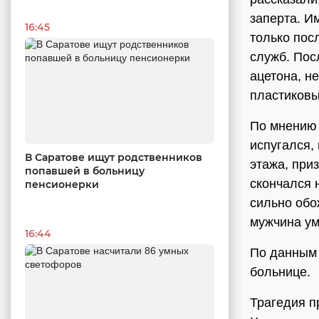
заперта. И
16:45
только пос
служб. Пос
ацетона, н
пластиковы
По мнению 
испугался,
В Саратове ищут родственников
этажа, при
попавшей в больницу
скончался н
пенсионерки
сильно обо
мужчина ум
16:44
По данным 
больнице.
Трагедия 