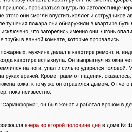
м пришлось пробираться внутрь по автолестнице чере
ле этого они смогли впустить коллег и сотрудников 
ле тушения пожара они обнаружили в квартире буты
е исключено, что загорелись именно они. Огонь опал
е трубы в ванной комнате, которые прорвались.
пожарных, мужчина делал в квартире ремонт, и, вид
 когда квартира вспыхнула. Он выпрыгнул из окна че
землился на ноги, упал и сильно ударился головой. 
а руках врачей. Кроме травм от падения, оказалось, 
жжена кожа, к тому же он отравился дымом. От чего
ер, пока неизвестно.
"СарИнформа", он был женат и работал врачом в де
произошла
вчера во второй половине дня
в доме № 10