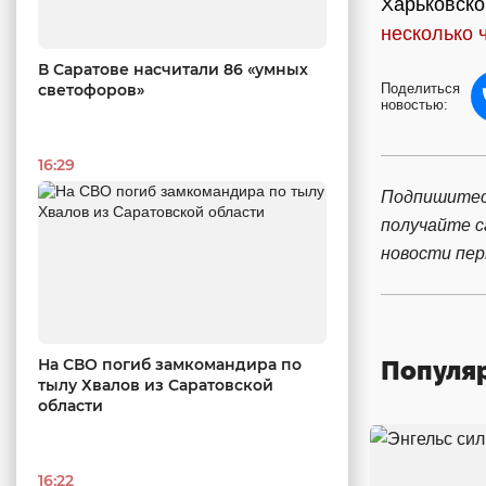
Харьковско
несколько 
В Саратове насчитали 86 «умных
светофоров»
Поделиться
новостью:
16:29
Подпишитес
получайте 
новости пе
На СВО погиб замкомандира по
Популя
тылу Хвалов из Саратовской
области
16:22