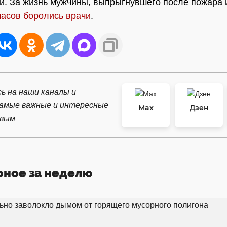
й. За жизнь мужчины, выпрыгнувшего после пожара и
часов боролись врачи
.
ь на наши каналы и
самые важные и интересные
Max
Дзен
рвым
рное за неделю