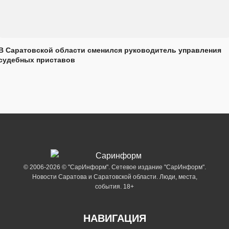
В Саратовской области сменился руководитель управления
судебных приставов
© 2006-2026 © "СарИнформ". Сетевое издание "СарИнформ".
Новости Саратова и Саратовской области. Люди, места,
события. 18+
НАВИГАЦИЯ