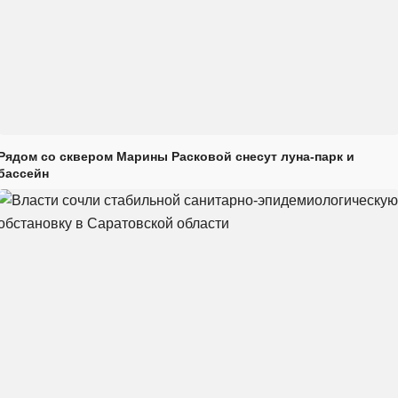
Рядом со сквером Марины Расковой снесут луна-парк и
бассейн