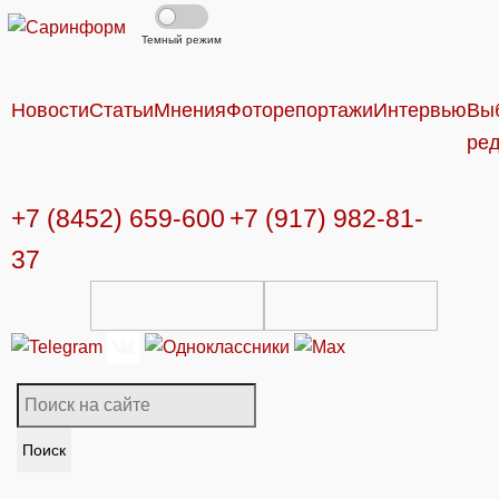
Темный режим
Новости
Статьи
Мнения
Фоторепортажи
Интервью
Вы
ре
+7 (8452) 659-600
+7 (917) 982-81-
37
Поиск