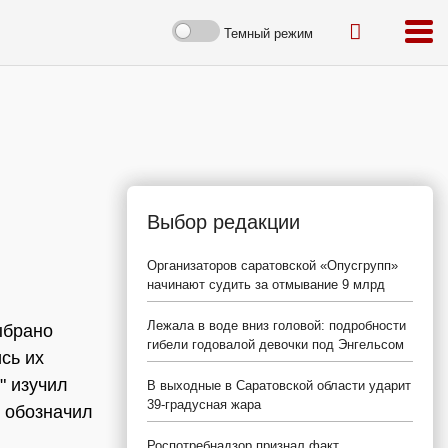
Темный режим
Выбор редакции
Организаторов саратовской «Опусгрупп»
начинают судить за отмывание 9 млрд
Лежала в воде вниз головой: подробности
ыбрано
гибели годовалой девочки под Энгельсом
сь их
" изучил
В выходные в Саратовской области ударит
39-градусная жара
 обозначил
Роспотребнадзор признал факт