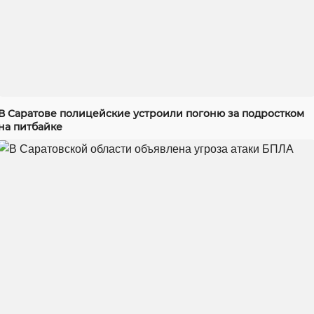
В Саратове полицейские устроили погоню за подростком
на питбайке