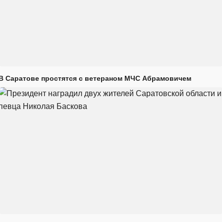
В Саратове простятся с ветераном МЧС Абрамовичем