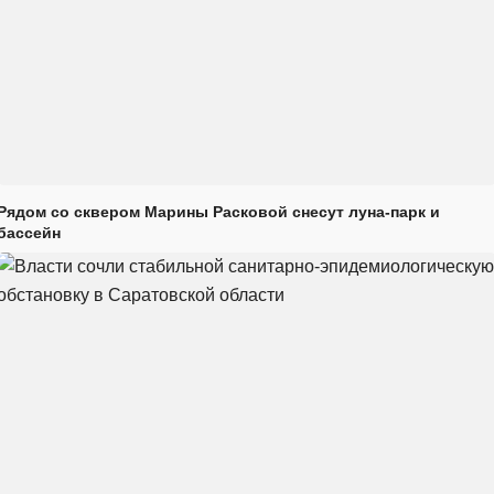
Рядом со сквером Марины Расковой снесут луна-парк и
бассейн