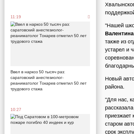
Хвалынског
поддержко
11:19
"Нашей шко
Валентин
также из о
устарел и 
соревнован
благодарны
Ввел в наркоз 50 тысяч раз:
саратовский анестезиолог-
Новый авто
реаниматолог Токарев отметил 50 лет
района.
трудового стажа
"Для нас, к
рассказал
10:27
приезжает 
старом авто
срок экспл