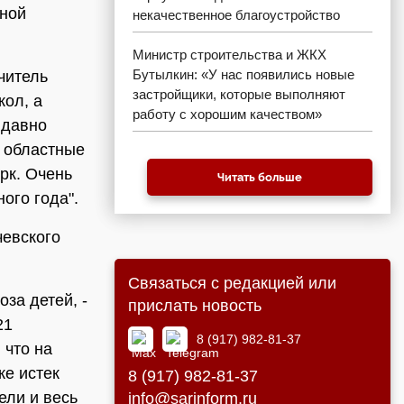
нной
некачественное благоустройство
Министр строительства и ЖКХ
Бутылкин: «У нас появились новые
читель
застройщики, которые выполняют
кол, а
работу с хорошим качеством»
 давно
и областные
рк. Очень
Читать больше
ого года".
чевского
Связаться с редакцией или
оза детей, -
прислать новость
21
8 (917) 982-81-37
 что на
же истек
8 (917) 982-81-37
ели и весь
info@sarinform.ru