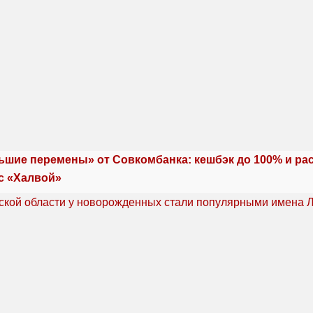
ьшие перемены» от Совкомбанка: кешбэк до 100% и ра
с «Халвой»