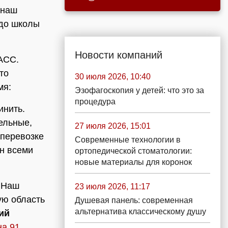
 наш
 до школы
Новости компаний
АСС.
то
30 июля 2026, 10:40
мя:
Эзофагоскопия у детей: что это за
процедура
инить.
ельные,
27 июля 2026, 15:01
 перевозке
Современные технологии в
ен всеми
ортопедической стоматологии:
новые материалы для коронок
. Наш
23 июля 2026, 11:17
ую область
Душевая панель: современная
альтернатива классическому душу
ий
на 91