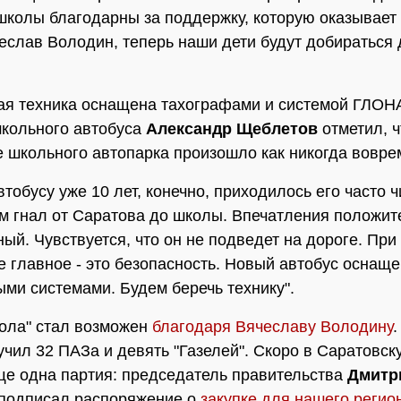
школы благодарны за поддержку, которую оказывает
еслав Володин, теперь наши дети будут добираться
.
я техника оснащена тахографами и системой ГЛОН
кольного автобуса
Александр Щеблетов
отметил, ч
 школьного автопарка произошло как никогда вовре
тобусу уже 10 лет, конечно, приходилось его часто ч
м гнал от Саратова до школы. Впечатления положит
ый. Чувствуется, что он не подведет на дороге. При
е главное - это безопасность. Новый автобус оснащ
ми системами. Будем беречь технику".
ола" стал возможен
благодаря Вячеславу Володину
учил 32 ПАЗа и девять "Газелей". Скоро в Саратовск
ще одна партия: председатель правительства
Дмитр
подписал распоряжение о
закупке для нашего регио