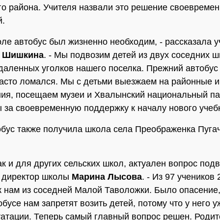
о района. Учителя назвали это решение своевреме
й.
ле автобус был жизненно необходим, - рассказала у
а Шишкина
. - Мы подвозим детей из двух соседних ш
тдаленных уголков нашего поселка. Прежний автобус
часто ломался. Мы с детьми выезжаем на районные 
ия, посещаем музеи и Хвалынский национальный па
 за своевременную поддержку к началу нового учебн
бус также получила школа села Преображенка Пуга
ак и для других сельских школ, актуален вопрос подв
а директор школы
Марина Лысова
. - Из 97 учеников 
к нам из соседней Малой Таволожки. Было опасение,
бусе нам запретят возить детей, потому что у него у
уатации. Теперь самый главный вопрос решен. Родит