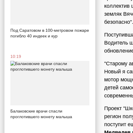
коллектив 
земляк Вяч
безопасно"
Под Саратовом в 100-метровом пожаре
Поступивша
погибло 40 индеек и кур
Водитель ш
обновление
10:19
"Старому ав
Новый я са
мотор мощн
детей само
современны
Проект "Шк
Балаковские врачи спасли
регион пол
проглотившего монету малыша
поступит е
Медведев