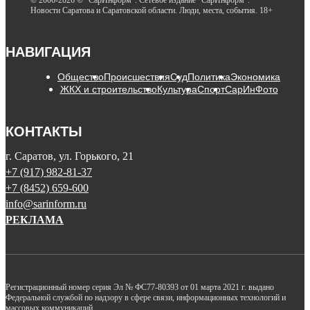
Новости Саратова и Саратовской области. Люди, места, события. 18+
НАВИГАЦИЯ
Общество
Происшествия
Суд
Политика
Экономика
ЖКХ и строительство
Культура
Спорт
СарИнФото
КОНТАКТЫ
г. Саратов, ул. Горького, 21
+7 (917) 982-81-37
+7 (8452) 659-600
info@sarinform.ru
РЕКЛАМА
Регистрационный номер серия Эл № ФС77-80393 от 01 марта 2021 г. выдано
Федеральной службой по надзору в сфере связи, информационных технологий и
массовых коммуникаций.