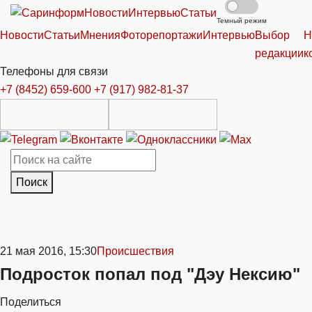
Новости
Интервью
Статьи
Темный режим
Новости
Статьи
Мнения
Фоторепортажи
Интервью
Выбор
Н
редакции
к
Телефоны для связи
+7 (8452) 659-600
+7 (917) 982-81-37
Поиск
21 мая 2016, 15:30
Происшествия
Подросток попал под "Дэу Нексию"
Поделиться