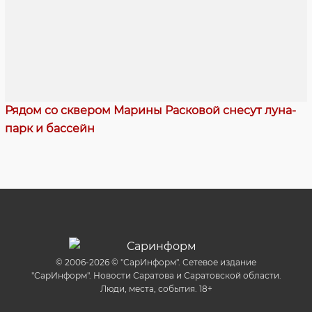
Рядом со сквером Марины Расковой снесут луна-
парк и бассейн
© 2006-2026 © "СарИнформ". Сетевое издание
"СарИнформ". Новости Саратова и Саратовской области.
Люди, места, события. 18+