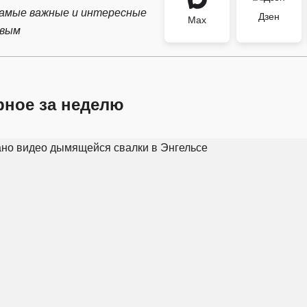
самые важные и интересные
Дзен
Max
рвым
рное за неделю