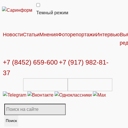
Темный режим
Новости
Статьи
Мнения
Фоторепортажи
Интервью
Вы
ре
+7 (8452) 659-600
+7 (917) 982-81-
37
Поиск