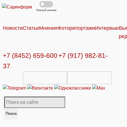
Темный режим
Новости
Статьи
Мнения
Фоторепортажи
Интервью
Вы
ре
+7 (8452) 659-600
+7 (917) 982-81-
37
Поиск