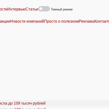
ости
Интервью
Статьи
Темный режим
акции
Новости компаний
Просто о полезном
Реклама
Контак