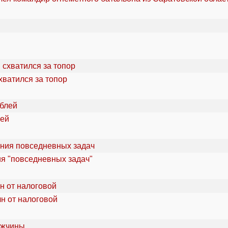
хватился за топор
лей
ия "повседневных задач"
лн от налоговой