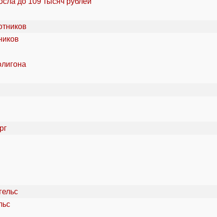
осла до 109 тысяч рублей
ников
олигона
льс