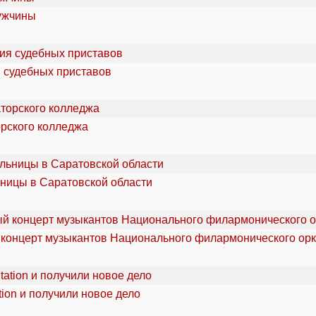
мужчины
я судебных приставов
орского колледжа
ьницы в Саратовской области
 концерт музыкантов Национального филармонического орк
ion и получили новое дело