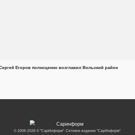
Сергей Егоров полноценно возглавил Вольский район
© 2006-2026 © "СарИнформ". Сетевое издание "СарИнформ".