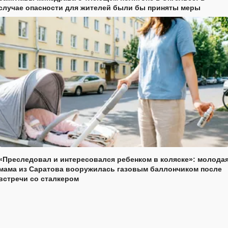
случае опасности для жителей были бы приняты меры
«Преследовал и интересовался ребенком в коляске»: молода
мама из Саратова вооружилась газовым баллончиком после
встречи со сталкером