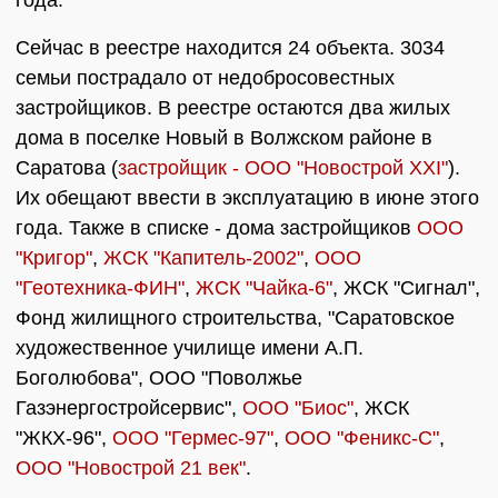
года.
Сейчас в реестре находится 24 объекта. 3034
семьи пострадало от недобросовестных
застройщиков. В реестре остаются два жилых
дома в поселке Новый в Волжском районе в
Саратова (
застройщик - ООО "Новострой ХХI"
).
Их обещают ввести в эксплуатацию в июне этого
года. Также в списке - дома застройщиков
ООО
"Кригор"
,
ЖСК "Капитель-2002"
,
ООО
"Геотехника-ФИН"
,
ЖСК "Чайка-6"
, ЖСК "Сигнал",
Фонд жилищного строительства, "Саратовское
художественное училище имени А.П.
Боголюбова", ООО "Поволжье
Газэнергостройсервис",
ООО "Биос"
, ЖСК
"ЖКХ-96",
ООО "Гермес-97"
,
ООО "Феникс-С"
,
ООО "Новострой 21 век"
.