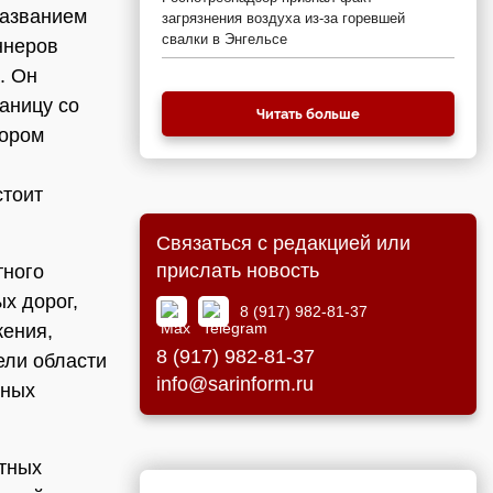
названием
загрязнения воздуха из-за горевшей
свалки в Энгельсе
ннеров
. Он
аницу со
Читать больше
тором
стоит
Связаться с редакцией или
прислать новость
тного
х дорог,
8 (917) 982-81-37
жения,
8 (917) 982-81-37
ели области
info@sarinform.ru
тных
етных