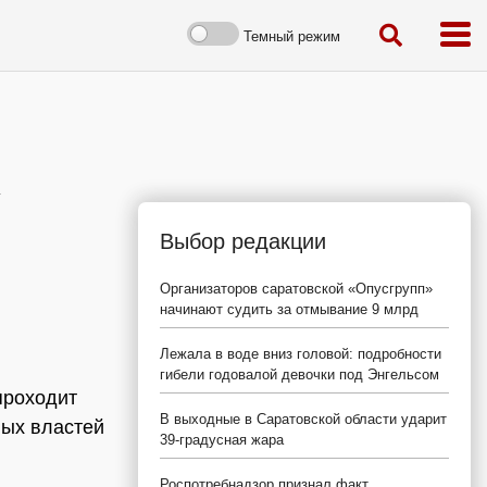
Темный режим
у
Выбор редакции
Организаторов саратовской «Опусгрупп»
начинают судить за отмывание 9 млрд
Лежала в воде вниз головой: подробности
гибели годовалой девочки под Энгельсом
проходит
В выходные в Саратовской области ударит
ных властей
39-градусная жара
Роспотребнадзор признал факт