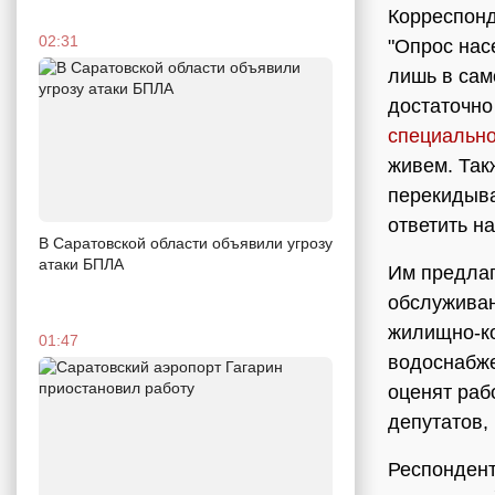
Корреспонд
02:31
"Опрос нас
лишь в сам
достаточно
специальн
живем. Так
перекидыва
ответить на
В Саратовской области объявили угрозу
атаки БПЛА
Им предлаг
обслуживан
жилищно-ко
01:47
водоснабже
оценят раб
депутатов,
Респондент