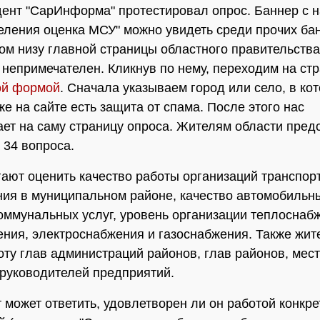
ент "СарИнформа" протестировал опрос. Баннер с 
еления оценка МСУ" можно увидеть среди прочих ба
ом низу главной страницы областного правительства
 непримечателен. Кликнув по нему, переходим на стр
ой формой
. Сначала указываем город или село, в ко
же на сайте есть защита от спама. После этого нас
ет на саму страницу опроса. Жителям области пред
 34 вопроса.
ают оценить качество работы организаций транспор
ия в муниципальном районе, качество автомобильны
ммунальных услуг, уровень организации теплоснаб
ния, электроснабжения и газоснабжения. Также жит
оту глав администраций районов, глав районов, мес
 руководителей предприятий.
 может ответить, удовлетворен ли он работой конкр