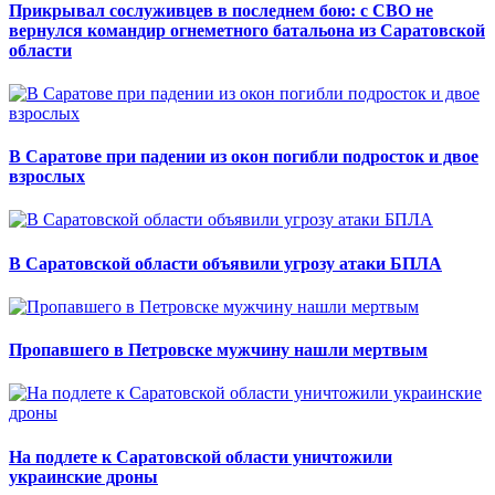
Прикрывал сослуживцев в последнем бою: с СВО не
вернулся командир огнеметного батальона из Саратовской
области
В Саратове при падении из окон погибли подросток и двое
взрослых
В Саратовской области объявили угрозу атаки БПЛА
Пропавшего в Петровске мужчину нашли мертвым
На подлете к Саратовской области уничтожили
украинские дроны