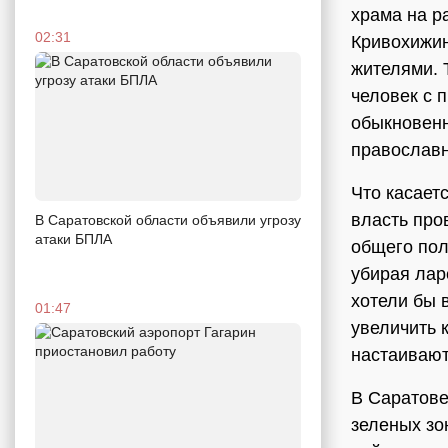
храма на р
02:31
Кривохижин
жителями. 
человек с 
обыкновенн
православн
Что касает
власть про
В Саратовской области объявили угрозу
атаки БПЛА
общего пол
убирая лар
хотели бы 
01:47
увеличить 
настаивают
В Саратове
зеленых зо