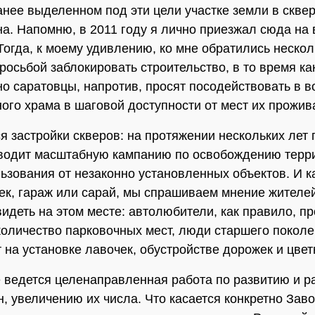
анее выделенном под эти цели участке земли в скве
а. Напомню, в 2011 году я лично приезжал сюда на 
Тогда, к моему удивлению, ко мне обратились нескол
просьбой заблокировать строительство, в то время ка
о саратовцы, напротив, просят посодействовать в 
ого храма в шаговой доступности от мест их прожив
ся застройки скверов: на протяжении нескольких лет 
водит масштабную кампанию по освобождению терр
ьзования от незаконно установленных объектов. И к
ек, гараж или сарай, мы спрашиваем мнение жителей
видеть на этом месте: автолюбители, как правило, пр
количество парковочных мест, люди старшего покол
 на установке лавочек, обустройстве дорожек и цвет
 ведется целенаправленная работа по развитию и 
н, увеличению их числа. Что касается конкретно Зав