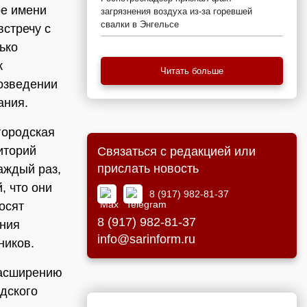
ре имени
загрязнения воздуха из-за горевшей
свалки в Энгельсе
встречу с
ько
к
Читать больше
возведении
ания.
городская
иторий
Связаться с редакцией или
прислать новость
аждый раз,
, что они
8 (917) 982-81-37
осят
8 (917) 982-81-37
ения
info@sarinform.ru
ников.
расширению
одского