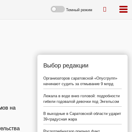
Темный режим
Выбор редакции
Организаторов саратовской «Опусгрупп»
начинают судить за отмывание 9 млрд
Лежала в воде вниз головой: подробности
гибели годовалой девочки под Энгельсом
мов на
В выходные в Саратовской области ударит
39-градусная жара
тельства
Роспотребнадзор признал факт