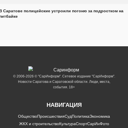
В Саратове полицейские устроили погоню за подростком на
питбайке
© 2006-2026 © "СарИнформ". Сетевое издание "СарИнформ".
Новости Саратова и Саратовской области. Люди, места,
события. 18+
НАВИГАЦИЯ
Общество
Происшествия
Суд
Политика
Экономика
ЖКХ и строительство
Культура
Спорт
СарИнФото