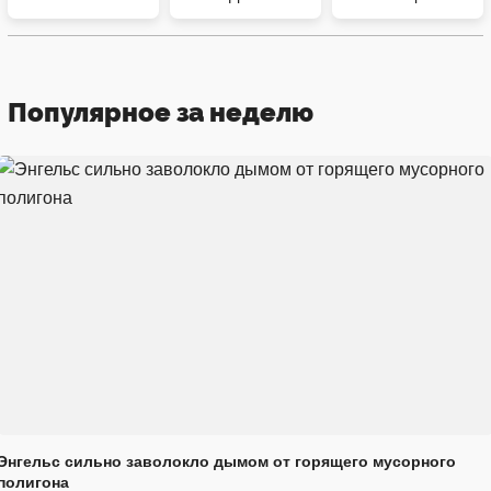
Популярное за неделю
Энгельс сильно заволокло дымом от горящего мусорного
полигона