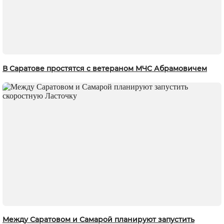
В Саратове простятся с ветераном МЧС Абрамовичем
Между Саратовом и Самарой планируют запустить