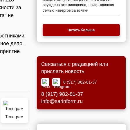
осуждена экс-чиновница, прикрывавшая
ности за
семью извергов за взятки
та" не
Читать больше
аботниками
вное дело.
дприятие
Связаться с редакцией или
прислать новость
8 (917) 982-81-37
8 (917) 982-81-37
info@sarinform.ru
Телеграм