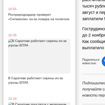
тысяч рубл
10:55
август и п
Росприроднадзор проверит
заплатили 
«Ситиматик» из-за пожара на полигоне
Гострудинс
до 2 ноябр
10:35
Как сообщи
выплатило 
Поделиться
новостью:
В Саратове работают сирены из-за
угрозы БПЛА
Подпишитес
получайте 
новости пе
10:24