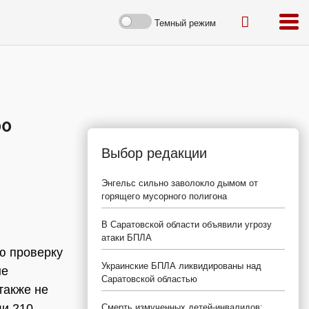
Темный режим
00
Выбор редакции
Энгельс сильно заволокло дымом от
горящего мусорного полигона
В Саратовской области объявили угрозу
атаки БПЛА
ю проверку
Украинские БПЛА ликвидированы над
не
Саратовской областью
также не
ли 210
Смерть измученных детей-инвалидов: