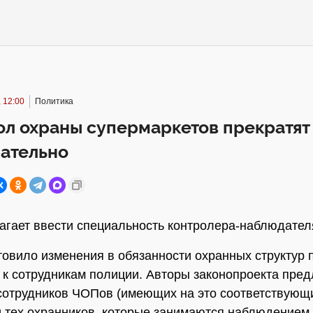
 12:00
Политика
ол охраны супермаркетов прекратят
дательно
гает ввести специальность контролера-наблюдател
овило изменения в обязанности охранных структур 
к сотрудникам полиции. Авторы законопроекта пре
сотрудников ЧОПов (имеющих на это соответствующ
и тех охранников, которые занимаются наблюдением 