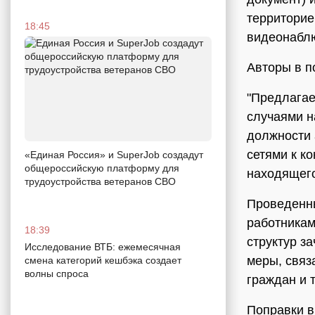
территорие
18:45
видеонабл
Авторы в п
"Предлагае
случаями н
должности 
сетями к к
«Единая Россия» и SuperJob создадут
общероссийскую платформу для
находящего
трудоустройства ветеранов СВО
Проведенны
работникам
18:39
структур з
Исследование ВТБ: ежемесячная
меры, связ
смена категорий кешбэка создает
волны спроса
граждан и т
Поправки в