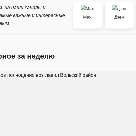
ь на наши каналы и
самые важные и интересные
Max
Дзен
рвым
рное за неделю