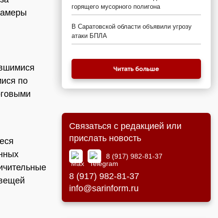
горящего мусорного полигона
камеры
В Саратовской области объявили угрозу
атаки БПЛА
ившимися
Читать больше
ися по
рговыми
Связаться с редакцией или
прислать новость
еся
анных
8 (917) 982-81-37
ничительные
8 (917) 982-81-37
 вещей
info@sarinform.ru