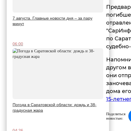
Предвари
погибшег
7 августа. Главные новости дня – за пару
отравле
минут
"СарИнф
по Сара
06:00
судебно
Напомним
другом в
они отпр
заночева
дома его
15-летне
Погода в Саратовской области: дождь и 38-
градусная жара
Поделиться
новостью:
04:26