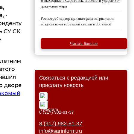
В выходные в Саратовской области ударит 39-
а,
градусная жара
, -
Роспотребнадзор признал факт загрязнения
онденту
воздуха из-за горевшей свалки в Энгельсе
ь СУ СК
е
Читать больше
-летним
этого
 решил
Связаться с редакцией или
о дворе
прислать новость
акомый
8 (917) 982-81-37
8 (917) 982-81-37
info@sarinform.ru