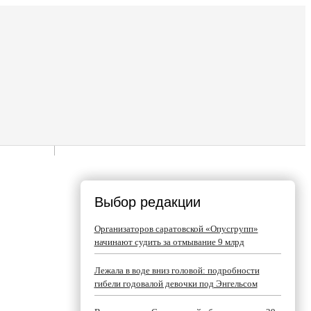
Выбор редакции
Организаторов саратовской «Опусгрупп»
начинают судить за отмывание 9 млрд
Лежала в воде вниз головой: подробности
гибели годовалой девочки под Энгельсом