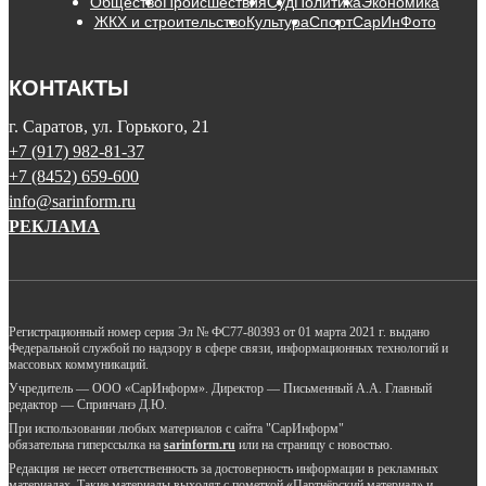
Общество
Происшествия
Суд
Политика
Экономика
ЖКХ и строительство
Культура
Спорт
СарИнФото
КОНТАКТЫ
г. Саратов, ул. Горького, 21
+7 (917) 982-81-37
+7 (8452) 659-600
info@sarinform.ru
РЕКЛАМА
Регистрационный номер серия Эл № ФС77-80393 от 01 марта 2021 г. выдано
Федеральной службой по надзору в сфере связи, информационных технологий и
массовых коммуникаций.
Учредитель — ООО «СарИнформ». Директор — Письменный А.А. Главный
редактор — Спринчанэ Д.Ю.
При использовании любых материалов с сайта "СарИнформ"
обязательна гиперссылка на
sarinform.ru
или на страницу с новостью.
Редакция не несет ответственность за достоверность информации в рекламных
материалах. Такие материалы выходят с пометкой «Партнёрский материал» и