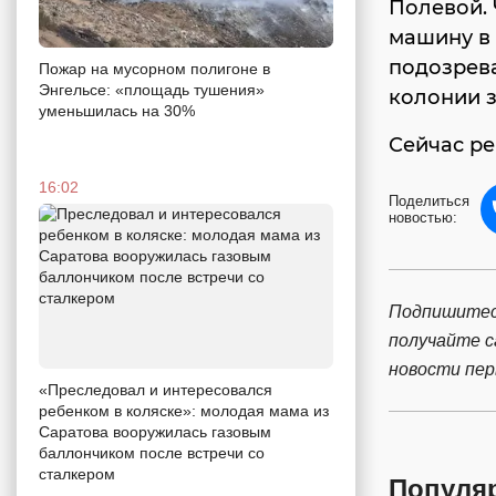
Полевой.
машину в 
подозрева
Пожар на мусорном полигоне в
Энгельсе: «площадь тушения»
колонии з
уменьшилась на 30%
Сейчас ре
16:02
Поделиться
новостью:
Подпишитес
получайте 
новости пе
«Преследовал и интересовался
ребенком в коляске»: молодая мама из
Саратова вооружилась газовым
баллончиком после встречи со
сталкером
Популя