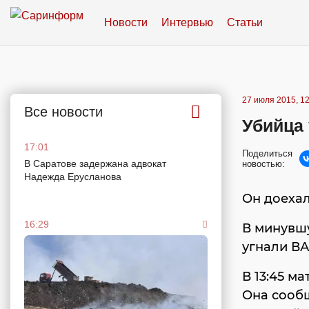
Новости
Интервью
Статьи
27 июля 2015, 12
Все новости
Убийца 
17:01
Поделиться
В Саратове задержана адвокат
новостью:
Надежда Ерусланова
Он доехал
16:29
В минувшу
угнали ВА
В 13:45 м
Она сообщ