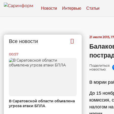
Новости
Интервью
Статьи
21 июля 2015, 17
Все новости
Балако
постра
00:57
Поделиться
новостью:
В мэрии ра
До 15 нояб
комиссия, 
В Саратовской области объявлена
угроза атаки БПЛА
налогом на
мэрии.