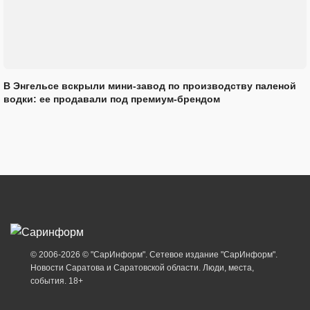
В Энгельсе вскрыли мини-завод по производству паленой
водки: ее продавали под премиум-брендом
© 2006-2026 © "СарИнформ". Сетевое издание "СарИнформ".
Новости Саратова и Саратовской области. Люди, места,
события. 18+