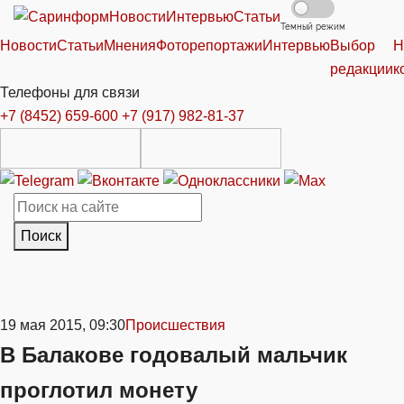
Новости
Интервью
Статьи
Темный режим
Новости
Статьи
Мнения
Фоторепортажи
Интервью
Выбор
Н
редакции
к
Телефоны для связи
+7 (8452) 659-600
+7 (917) 982-81-37
Поиск
19 мая 2015, 09:30
Происшествия
В Балакове годовалый мальчик
проглотил монету