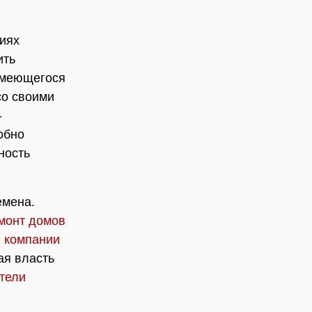
чиях
ить
 имеющегося
со своими
-
обно
ность
емена.
монт домов
 компании
ая власть
тели