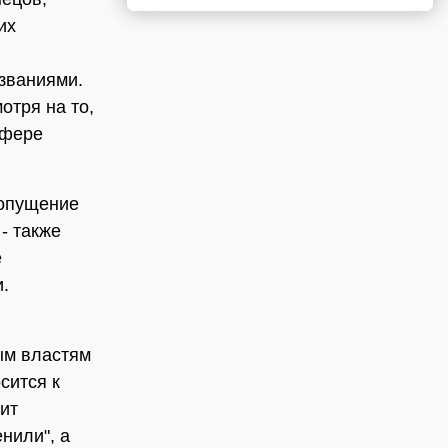
их
званиями.
отря на то,
сфере
допущение
- также
е
.
ым властям
сится к
ит
енили", а