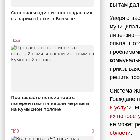
вы там дал
Скончался один из пострадавших
Уверяю вас
в аварии c Lexus в Вольске
муниципали
лицензионн
11:23
опыта. Пот
проблемами
коммунальн
прикрываяс
решить про
Система ЖК
Пропавшего пенсионера с
Граждане 
потерей памяти нашли мертвым
и услуги
. М
на Кумысной поляне
их попрост
не может р
11:19
области
.