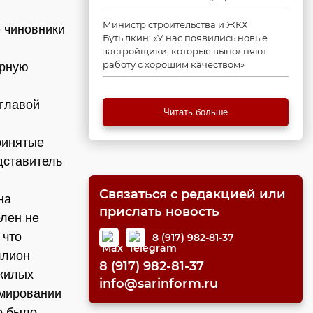
Министр строительства и ЖКХ
е чиновники
Бутылкин: «У нас появились новые
застройщики, которые выполняют
работу с хорошим качеством»
орную
главой
Читать больше
ринятые
дставитель
Связаться с редакцией или
на
прислать новость
елен не
 что
8 (917) 982-81-37
ллион
8 (917) 982-81-37
 жилых
info@sarinform.ru
рмировании
о было