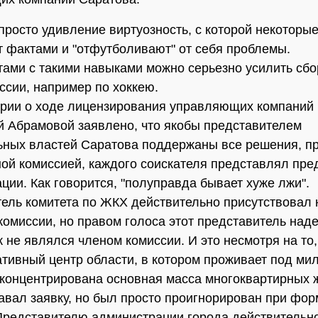
просто удивление виртуозность, с которой некоторы
 фактами и "отфутболивают" от себя проблемы.
ами с такими навыками можно серьезно усилить сб
ссии, например по хоккею.
рии о ходе лицензирования управляющих компаний 
Абрамовой заявлено, что якобы представителем
ных властей Саратова поддержаны все решения, п
ой комиссией, каждого соискателя представлял пре
ции. Как говорится, "полуправда бывает хуже лжи".
ель комитета по ЖКХ действительно присутствовал 
комиссии, но правом голоса этот представитель над
к не являлся членом комиссии. И это несмотря на то,
тивный центр области, в котором проживает под ми
сконцентрирована основная масса многоквартирных
авал заявку, но был просто проигнорирован при фо
Представителю администрации города действительн