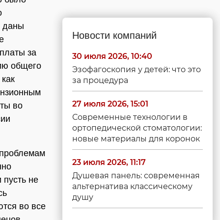
о
и даны
Новости компаний
е
платы за
30 июля 2026, 10:40
ию общего
Эзофагоскопия у детей: что это
 как
за процедура
ензионным
27 июля 2026, 15:01
ты во
Современные технологии в
сии
ортопедической стоматологии:
новые материалы для коронок
 проблемам
23 июля 2026, 11:17
нно
Душевая панель: современная
 пусть не
альтернатива классическому
сь
душу
тся во все
нецов,