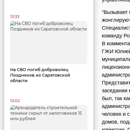
"Вызывает 
13:33
жонглируют
Специалист
команду Ро
В коммента
ГЖИ Юлией 
муниципаль
лицензионн
На СВО погиб доброволец
администра
Поздняков из Саратовской
области
Представит
заседании 
был, так ка
13:02
администра
человек и 
домов, под
комиссии. 