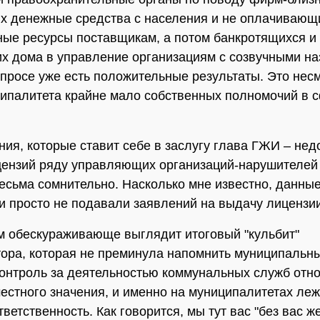
 денежные средства с населения и не оплачивающ
ые ресурсы поставщикам, а потом банкротящихся и
 дома в управление организациям с созвучными на
опросе уже есть положительные результаты. Это несм
ципалитета крайне мало собственных полномочий в 
ния, которые ставит себе в заслугу глава ГЖИ – не
ензий ряду управляющих организаций-нарушителей 
есьма сомнительно. Насколько мне известно, данны
и просто не подавали заявлений на выдачу лицензии
м обескураживающе выглядит итоговый "кульбит"
ора, которая не преминула напомнить муниципальн
 контроль за деятельностью коммунальных служб отно
естного значения, и именно на муниципалитетах леж
ветственность. Как говорится, мы тут вас "без вас ж