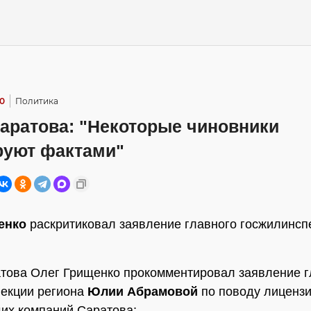
10
Политика
Саратова: "Некоторые чиновники
руют фактами"
енко
раскритиковал заявление главного госжилинсп
това Олег Грищенко прокомментировал заявление 
екции региона
Юлии Абрамовой
по поводу лиценз
их компаний Саратова: