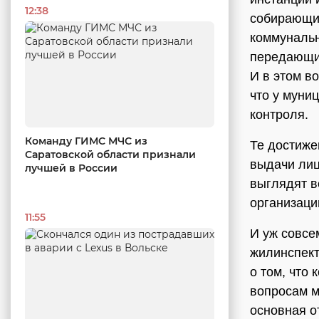
12:38
собирающих
коммунальн
передающих
И в этом в
что у муни
контроля.
Команду ГИМС МЧС из
Те достиже
Саратовской области признали
выдачи лиц
лучшей в России
выглядят в
организаци
11:55
И уж совсе
жилинспект
о том, что
вопросам м
основная от