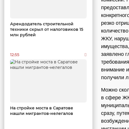
предоставл
конкретног
резко отри
Арендодатель строительной
техники скрыл от налоговиков 15
количество
млн рублей
ЖКУ, наруш
имущества,
заявлено г
12:55
требования
внимание 
получили л
Можно скол
в сфере ЖК
муниципалы
На стройке моста в Саратове
сразу, пут
нашли мигрантов-нелегалов
возбуждени
инстанции 