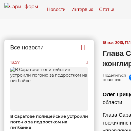
Новости
Интервью
Статьи
18 мая 2015, 17:
Все новости
Глава 
жонгли
13:57
Поделиться
новостью:
Олег Грищ
области
Глава Сара
В Саратове полицейские устроили
погоню за подростком на
госжилинсп
питбайке
управляющ