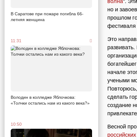
волна
". Э
но и завое
В Саратове при пожаре погибла 66-
прошлом го
летняя женщина
фестиваля 
Это направ
11:31
развивать.
организаци
богатейшег
начале это
учеными мо
Повторюсь,
сделать го
Володин в колледже Яблочкова:
«Толчки остались нам из какого века?»
создание н
привлекате
10:50
Весной пр
российских