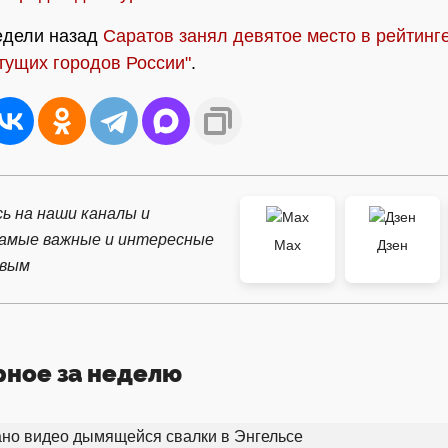
едели назад
Саратов занял девятое место в рейтинг
тущих городов России"
.
ь на наши каналы и
самые важные и интересные
Max
Дзен
рвым
рное за неделю