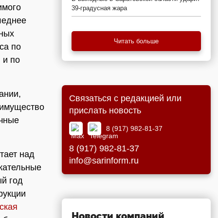
имого
39-градусная жара
леднее
бных
Читать больше
са по
 и по
ании,
Связаться с редакцией или
еимущество
прислать новость
ичные
8 (917) 982-81-37
8 (917) 982-81-37
тает над
info@sarinform.ru
екательные
ый год
рукции
ская
Новости компаний