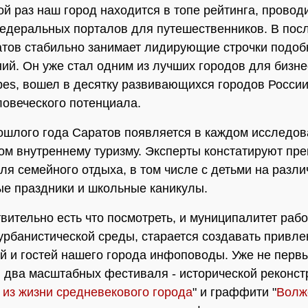
ой раз наш город находится в топе рейтинга, провод
едеральных порталов для путешественников. В пос
тов стабильно занимает лидирующие строчки подо
ий. Он уже стал одним из лучших городов для бизне
bes, вошел в десятку развивающихся городов России
ловеческого потенциала.
ошлого года Саратов появляется в каждом исследов
м внутреннему туризму. Эксперты констатируют пр
ля семейного отдыха, в том числе с детьми на разл
е праздники и школьные каникулы.
твительно есть что посмотреть, и муниципалитет рабо
урбанистической среды, старается создавать привл
й и гостей нашего города инфоповоды. Уже не перв
 два масштабных фестиваля - исторической реконст
 из жизни средневекового города
" и граффити "
Волж