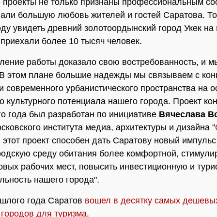
ти проекты не только признаны профессиональным с
вали большую любовь жителей и гостей Саратова. То
ду увидеть древний золотоордынский город Укек на
приехали более 10 тысяч человек.
ление работы доказало свою востребованность, и м
 В этом плане большие надежды мы связываем с кон
и современного урбанистического пространства на о
о культурного потенциала нашего города. Проект ко
го года был разработан по инициативе
Вячеслава В
сковского института медиа, архитектуры и дизайна "
 этот проект способен дать Саратову новый импульс
родскую среду обитания более комфортной, стимули
овых рабочих мест, повысить инвестиционную и тури
льность нашего города".
ошлого года Саратов
вошел в деcятку самых дешевы
 городов для туризма
.