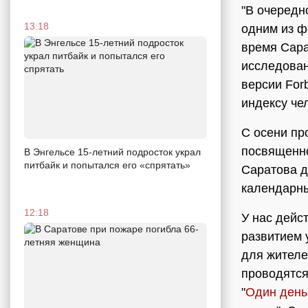
"В очередн
13:18
одним из ф
время Сара
исследован
версии For
индексу че
С осени пр
посвященно
В Энгельсе 15-летний подросток украл
питбайк и попытался его «спрятать»
Саратова д
календарны
12:18
У нас дейс
развитием 
для жителе
проводятся
"
Один день