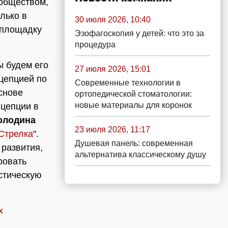
ообществом,
лько в
30 июля 2026, 10:40
 площадку
Эзофагоскопия у детей: что это за
процедура
ы будем его
27 июля 2026, 15:01
цепцией по
Современные технологии в
снове
ортопедической стоматологии:
новые материалы для коронок
нцепции в
олодина
23 июля 2026, 11:17
Стрелка
".
Душевая панель: современная
 развития,
альтернатива классическому душу
ровать
стическую
х