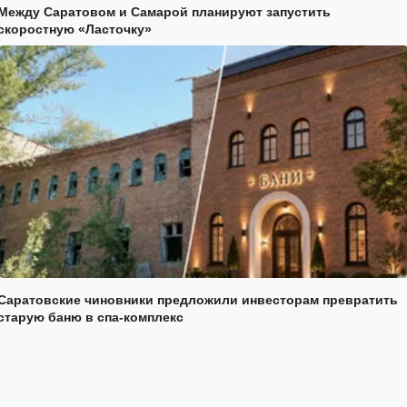
Между Саратовом и Самарой планируют запустить
скоростную «Ласточку»
Саратовские чиновники предложили инвесторам превратить
старую баню в спа-комплекс