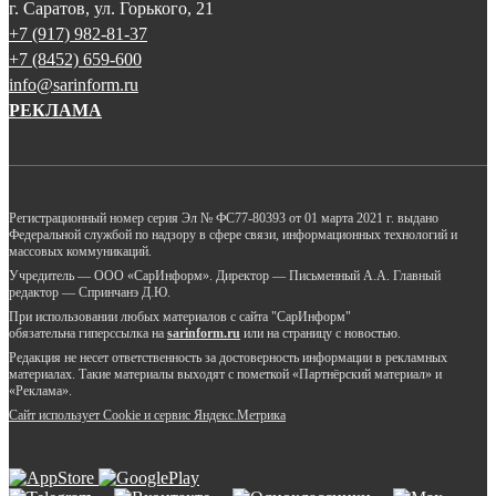
г. Саратов, ул. Горького, 21
+7 (917) 982-81-37
+7 (8452) 659-600
info@sarinform.ru
РЕКЛАМА
Регистрационный номер серия Эл № ФС77-80393 от 01 марта 2021 г. выдано
Федеральной службой по надзору в сфере связи, информационных технологий и
массовых коммуникаций.
Учредитель — ООО «СарИнформ». Директор — Письменный А.А. Главный
редактор — Спринчанэ Д.Ю.
При использовании любых материалов с сайта "СарИнформ"
обязательна гиперссылка на
sarinform.ru
или на страницу с новостью.
Редакция не несет ответственность за достоверность информации в рекламных
материалах. Такие материалы выходят с пометкой «Партнёрский материал» и
«Реклама».
Сайт использует Cookie и сервиc Яндекс.Метрика