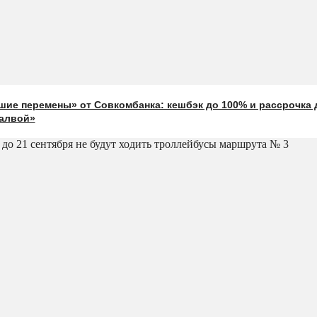
ие перемены» от Совкомбанка: кешбэк до 100% и рассрочка 
Халвой»