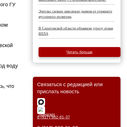
ого ГУ
Энгельс сильно заволокло дымом от горящего
мусорного полигона
ком
В Саратовской области объявили угрозу атаки
БПЛА
вской
Читать больше
од воду
Связаться с редакцией или
ь, что
прислать новость
8 (917) 982-81-37