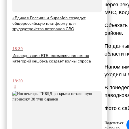
через рек
МЧС, вода
«Единая Россия» и SuperJob создадут
общероссийскую платформу для
Объехать 
трудоустройства ветеранов СВО
районе.
По данным
18:39
области н
Исследование ВТБ: ежемесячная смена
категорий кешбэка создает волны спроса
Напомним,
уходил и 
18:20
В понедел
паводков
Фото с са
Поделиться
новостью: