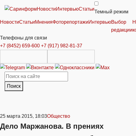
Новости
Интервью
Статьи
Темный режим
Новости
Статьи
Мнения
Фоторепортажи
Интервью
Выбор
Н
редакции
к
Телефоны для связи
+7 (8452) 659-600
+7 (917) 982-81-37
Поиск
25 марта 2015, 18:03
Общество
Дело Маржанова. В прениях