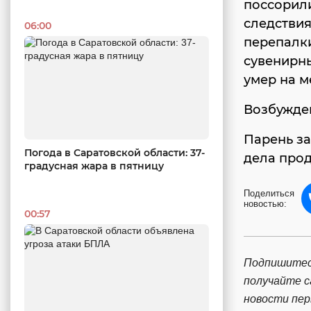
поссорили
следствия
06:00
перепалки
сувенирны
умер на м
Возбужден
Парень за
Погода в Саратовской области: 37-
дела прод
градусная жара в пятницу
Поделиться
новостью:
00:57
Подпишитес
получайте 
новости пе