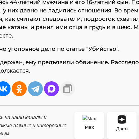
сь 44-летний мужчина и его 16-летний сын. П
, у них давно не ладились отношения. Во врем
, как считают следователи, подросток схвати
е катаны и ранил ими отца в грудь и в шею. 
еcте.
о уголовное дело по статье "Убийство".
держан, ему предъявили обвинение. Расслед
олжается.
ь на наши каналы и
самые важные и интересные
Max
Дзен
рвым