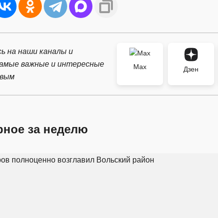
ь на наши каналы и
самые важные и интересные
Max
Дзен
рвым
рное за неделю