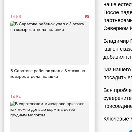
наше естес
После паде
14:56
партнерами
Северном К
Владимир П
как он ска
добавил гл
"Из нашего
В Саратове ребенок упал с 3 этажа на
козырек отдела полиции
посадить ег
Вся проблем
14:54
суверените
присоедине
Ключевые 